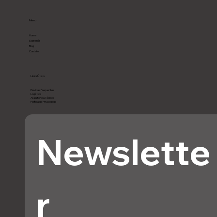
Menu
Home
Sobre nós
Blog
Contato
Links Úteis
Dúvidas Frequentes
Logística
Assistência Técnica
Política de Privacidade
Newslette
r