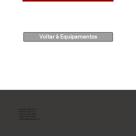
Voltar à Equipamentos
Tel: RS (51) 4063 8323
Tel: RS (51) 2312 7006
Tel: RJ (21) 3512 8630
Tel: SP (11) 3522 9980
comercial@sonograf.com.br