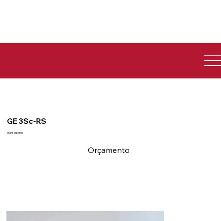
GE 3Sc-RS
Transdutores
Orçamento