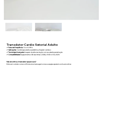
Transdutor Cardio Setorial Adulto
✔
Faixa de Frequência:
1.5 a 4.0 MHz
✔
Aplicações:
Cardiologia adulta e pediátrica, Doppler cardíaco
✔
Tecnologia Avançada:
Imagens de alta resolução com excelente penetração
✔
Compatibilidade:
Equipamentos GE das linhas LOGIQ, VIVID e VOLUSON
Não encontrou o transdutor que procura?
Entre em contato conosco! Envie uma mensagem e nossa equipe ajudará você a encontrar.